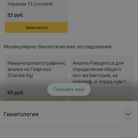
терапии 13 Locmedt
52 руб.
Записаться
Молекулярно-биологические исследования
Иммунохроматографический
Анализ Patogenica для
анализ на Гиаргиоз
определения общего
(Giardia Ag)
кол-ва бактерий, их
идентиф. и опред.чувст-
ти.
Показать ещё
65 руб.
60 руб.
Записаться
Записаться
Гематология
Иммунофлуоресценция
Иммунофлуоресценция
D-димер кошек и собак
количественная
CDV/CPV/ICH Ab