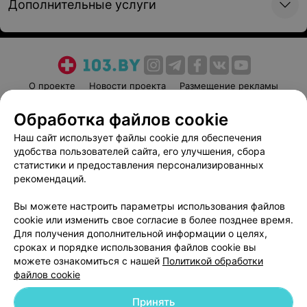
Дополнительные услуги
36 руб.
48 руб.
Записаться
Записаться
Иммунофлуоресценция
Иммунофлуоресценция
О проекте
Новости проекта
Размещение рекламы
количественная cСRP
количественная
(C-реактивный белок) у
FHV/FCAV/FPV Ab
Медицинский маркетинг
Публичный договор
Обработка файлов cookie
собак
Пользовательское соглашение
Способы оплаты
Наш сайт использует файлы cookie для обеспечения
50 руб.
48 руб.
Вакансии
Партнеры
удобства пользователей сайта, его улучшения, сбора
Написать руководителю 103.by
статистики и предоставления персонализированных
Записаться
Записаться
рекомендаций.
Написать в поддержку
Персональные настройки cookie
Иммунофлуоресценция
Иммунофлуоресценция
Вы можете настроить параметры использования файлов
количественная
количественная FSAA(
cookie или изменить свое согласие в более позднее время.
Обработка персональных данных
fPL(панкреатическая
амилоида А кошек)
Для получения дополнительной информации о целях,
липаза) у кошек
сроках и порядке использования файлов cookie вы
можете ознакомиться с нашей
Политикой обработки
50 руб.
50 руб.
файлов cookie
Записаться
Записаться
Принять