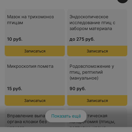
Мазок на трихомоноз
Эндоскопическое
птицам
исследование птиц с
забором материала
10 руб.
до 275 руб.
Записаться
Записаться
Микроскопия помета
Родовспоможение у
птиц, рептилий
(мануальное)
15 руб.
90 руб.
Записаться
Записаться
Вправление выпавшего
Диагностическая
Показать ещё
органа клоаки без
лапаротомия (птицы,
наркоза
рептилии, кроме